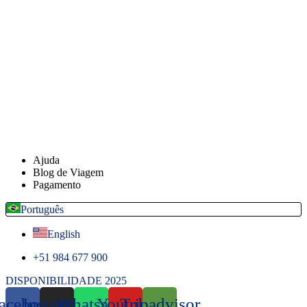
Ajuda
Blog de Viagem
Pagamento
Português
English
+51 984 677 900
DISPONIBILIDADE 2025
acebook
Instagram
Whatsapp
Youtube
Tripadvisor