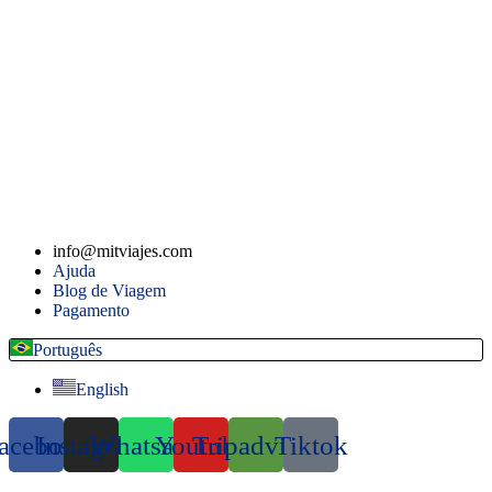
info@mitviajes.com
Ajuda
Blog de Viagem
Pagamento
Português
English
acebook
Instagram
Whatsapp
Youtube
Tripadvisor
Tiktok