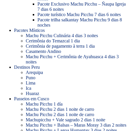
Pacote Exclusivo Machu Picchu – Ñaupa Igreja
7 dias 6 noites
Pacote turístico Machu Picchu 7 dias 6 noites
Pacote trilha salkantay Machu Picchu 9 dias 8
noches
Pacotes Místicos
Machu Picchu Culinária 4 dias 3 noites
Cerimônia do Temazcal 1 dia
Cerimônia de pagamento à terra 1 dia
Casamento Andino
Machu Picchu + Cerimônia de Ayahuasca 4 dias 3
noites
Destinos Peru
Arequipa
Puno
Lima
Ica
Huaraz
Passeios em Cusco
Machu Picchu 1 día
Machu Picchu 2 dias 1 noite de carro
Machu Picchu 2 dias 1 noite de carro
Machupicchu + Vale sagrado 2 dias 1 noite
Machu Picchu + Balsas – Maras Moray 3 dias 2 noites
Machu Picchu + Lagoa Humantay 3 dias 2 noites