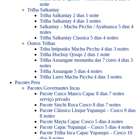
noite
Trilha Salkantay
Trilha Salkantay 2 dias 1 noite
Trilha Salkantay 4 dias 3 noites
Salkantay – Machu Picchu / Ayahuasca 5 dias 4
noites
Trilha Salkantay Classica 5 dias 4 noites
Outros Trilhas
Triha Intipunku Machu Picchu 4 dias 3 noites
Trilha Huchuy Qosqo 2 dias 1 noite
Trilha Ausangate montanha das 7 cores 4 dias 3
noites
Trilha Ausangate 5 dias 4 noites
Trilha Lares Machu Picchu 4 dias 3 noites
Pacotes Peru
Pacotes Governantes Incas
Pacote Cusco Manco Capac 8 dias 7 noites
serviço privado
Pacote Sinchi Roca Cusco 8 dias 7 noites
Pacote Clássico Lloque Yupanqui – Cusco 9 dias
8 noites
Pacote Mayta Capac Cusco 5 dias 4 noites
Pacote Capac Yupanqui – Cusco 5 dias 4 noites
Pacote Trilha Inca Capac Yupanqui – Cusco 10
dias 9 noites