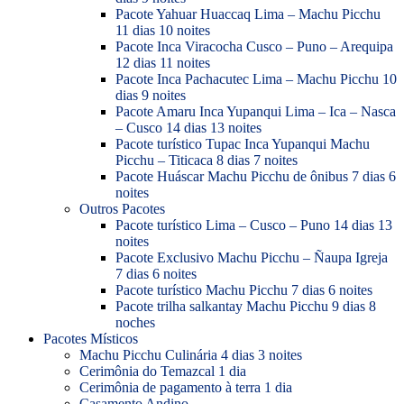
Pacote Yahuar Huaccaq Lima – Machu Picchu
11 dias 10 noites
Pacote Inca Viracocha Cusco – Puno – Arequipa
12 dias 11 noites
Pacote Inca Pachacutec Lima – Machu Picchu 10
dias 9 noites
Pacote Amaru Inca Yupanqui Lima – Ica – Nasca
– Cusco 14 dias 13 noites
Pacote turístico Tupac Inca Yupanqui Machu
Picchu – Titicaca 8 dias 7 noites
Pacote Huáscar Machu Picchu de ônibus 7 dias 6
noites
Outros Pacotes
Pacote turístico Lima – Cusco – Puno 14 dias 13
noites
Pacote Exclusivo Machu Picchu – Ñaupa Igreja
7 dias 6 noites
Pacote turístico Machu Picchu 7 dias 6 noites
Pacote trilha salkantay Machu Picchu 9 dias 8
noches
Pacotes Místicos
Machu Picchu Culinária 4 dias 3 noites
Cerimônia do Temazcal 1 dia
Cerimônia de pagamento à terra 1 dia
Casamento Andino