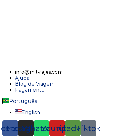
info@mitviajes.com
Ajuda
Blog de Viagem
Pagamento
Português
English
acebook
Instagram
Whatsapp
Youtube
Tripadvisor
Tiktok