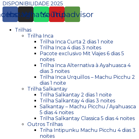
DISPONIBILIDADE 2025
acebook
Instagram
Whatsapp
Youtube
Tripadvisor
Trilhas
Trilha Inca
Trilha Inca Curta 2 dias 1 noite
Trilha Inca 4 dias 3 noites
Pacote exclusivo Mit Viajes 6 dias 5
noites
Trilha Inca Alternativa à Ayahuasca 4
dias 3 noites
Trilha Inca Urquillos – Machu Picchu 2
dias 1 noite
Trilha Salkantay
Trilha Salkantay 2 dias 1 noite
Trilha Salkantay 4 dias 3 noites
Salkantay – Machu Picchu / Ayahuasca
5 dias 4 noites
Trilha Salkantay Classica 5 dias 4 noites
Outros Trilhas
Triha Intipunku Machu Picchu 4 dias 3
noites