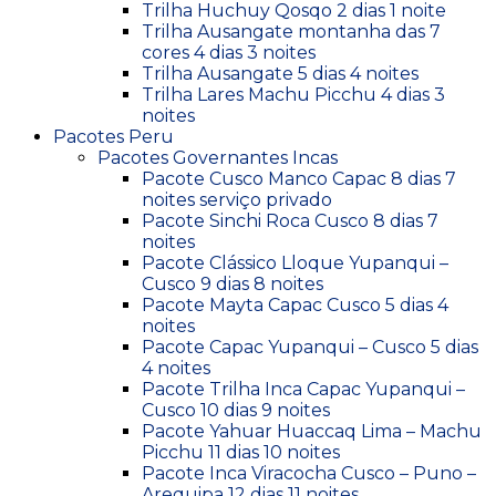
Trilha Huchuy Qosqo 2 dias 1 noite
Trilha Ausangate montanha das 7
cores 4 dias 3 noites
Trilha Ausangate 5 dias 4 noites
Trilha Lares Machu Picchu 4 dias 3
noites
Pacotes Peru
Pacotes Governantes Incas
Pacote Cusco Manco Capac 8 dias 7
noites serviço privado
Pacote Sinchi Roca Cusco 8 dias 7
noites
Pacote Clássico Lloque Yupanqui –
Cusco 9 dias 8 noites
Pacote Mayta Capac Cusco 5 dias 4
noites
Pacote Capac Yupanqui – Cusco 5 dias
4 noites
Pacote Trilha Inca Capac Yupanqui –
Cusco 10 dias 9 noites
Pacote Yahuar Huaccaq Lima – Machu
Picchu 11 dias 10 noites
Pacote Inca Viracocha Cusco – Puno –
Arequipa 12 dias 11 noites