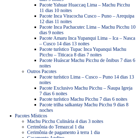
Pacote Yahuar Huaccaq Lima – Machu Picchu
11 dias 10 noites
Pacote Inca Viracocha Cusco – Puno – Arequipa
12 dias 11 noites
Pacote Inca Pachacutec Lima – Machu Picchu 10
dias 9 noites
Pacote Amaru Inca Yupanqui Lima – Ica – Nasca
– Cusco 14 dias 13 noites
Pacote turístico Tupac Inca Yupanqui Machu
Picchu – Titicaca 8 dias 7 noites
Pacote Huáscar Machu Picchu de ônibus 7 dias 6
noites
Outros Pacotes
Pacote turístico Lima – Cusco – Puno 14 dias 13
noites
Pacote Exclusivo Machu Picchu – Ñaupa Igreja
7 dias 6 noites
Pacote turístico Machu Picchu 7 dias 6 noites
Pacote trilha salkantay Machu Picchu 9 dias 8
noches
Pacotes Místicos
Machu Picchu Culinária 4 dias 3 noites
Cerimônia do Temazcal 1 dia
Cerimônia de pagamento à terra 1 dia
Casamento Andino