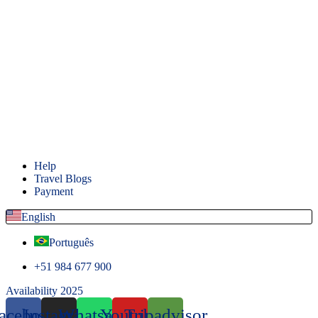
Help
Travel Blogs
Payment
English
Português
+51 984 677 900
Availability 2025
acebook
Instagram
Whatsapp
Youtube
Tripadvisor