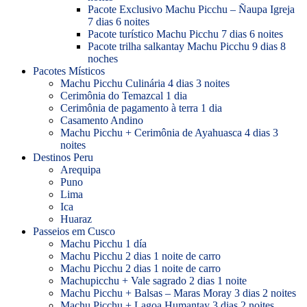
Pacote Exclusivo Machu Picchu – Ñaupa Igreja
7 dias 6 noites
Pacote turístico Machu Picchu 7 dias 6 noites
Pacote trilha salkantay Machu Picchu 9 dias 8
noches
Pacotes Místicos
Machu Picchu Culinária 4 dias 3 noites
Cerimônia do Temazcal 1 dia
Cerimônia de pagamento à terra 1 dia
Casamento Andino
Machu Picchu + Cerimônia de Ayahuasca 4 dias 3
noites
Destinos Peru
Arequipa
Puno
Lima
Ica
Huaraz
Passeios em Cusco
Machu Picchu 1 día
Machu Picchu 2 dias 1 noite de carro
Machu Picchu 2 dias 1 noite de carro
Machupicchu + Vale sagrado 2 dias 1 noite
Machu Picchu + Balsas – Maras Moray 3 dias 2 noites
Machu Picchu + Lagoa Humantay 3 dias 2 noites