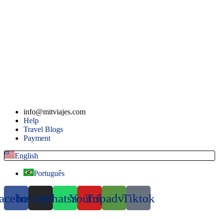
info@mitviajes.com
Help
Travel Blogs
Payment
English
Português
acebook
Instagram
Whatsapp
Youtube
Tripadvisor
Tiktok