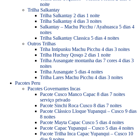
noite
Trilha Salkantay
Trilha Salkantay 2 dias 1 noite
Trilha Salkantay 4 dias 3 noites
Salkantay – Machu Picchu / Ayahuasca 5 dias 4
noites
Trilha Salkantay Classica 5 dias 4 noites
Outros Trilhas
Triha Intipunku Machu Picchu 4 dias 3 noites
Trilha Huchuy Qosqo 2 dias 1 noite
Trilha Ausangate montanha das 7 cores 4 dias 3
noites
Trilha Ausangate 5 dias 4 noites
Trilha Lares Machu Picchu 4 dias 3 noites
Pacotes Peru
Pacotes Governantes Incas
Pacote Cusco Manco Capac 8 dias 7 noites
serviço privado
Pacote Sinchi Roca Cusco 8 dias 7 noites
Pacote Clássico Lloque Yupanqui – Cusco 9 dias
8 noites
Pacote Mayta Capac Cusco 5 dias 4 noites
Pacote Capac Yupanqui – Cusco 5 dias 4 noites
Pacote Trilha Inca Capac Yupanqui – Cusco 10
dias 9 noites